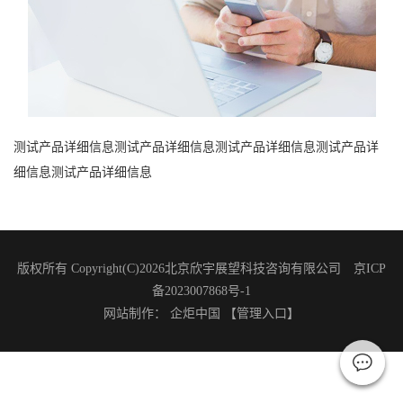
测试产品详细信息测试产品详细信息测试产品详细信息测试产品详
细信息测试产品详细信息
版权所有 Copyright(C)2026北京欣宇展望科技咨询有限公司 京ICP
备2023007868号-1
网站制作
：
企炬中国
【管理入口】