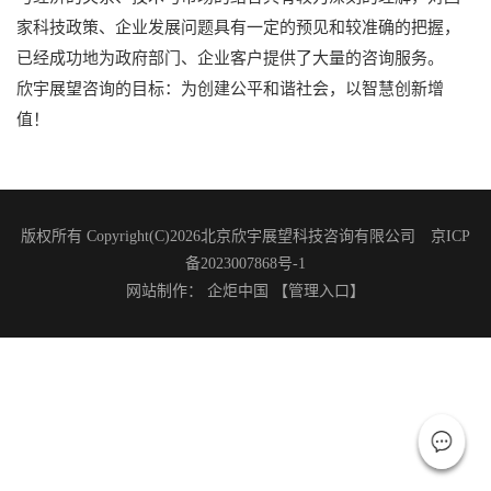
心，以“企业管理咨询”、“投融资咨询”为两翼，以“政策研究”和
“产业研究”为支撑的业务结构，为客户提供全方面的咨询服
务。
欣宇展望植根于中国本土，在国内经济转型条件下对国家科技
与经济的关系、技术与市场的结合具有较为深刻的理解，对国
家科技政策、企业发展问题具有一定的预见和较准确的把握，
已经成功地为政府部门、企业客户提供了大量的咨询服务。
欣宇展望咨询的目标：为创建公平和谐社会，以智慧创新增
值！
版权所有 Copyright(C)2026北京欣宇展望科技咨询有限公司 京ICP
备2023007868号-1
网站制作
：
企炬中国
【管理入口】