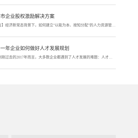
上市企业股权激励解决方案
【引言】经济新常态背景下，如何建立“以能为本、按知分配”的人力资源管理体系，引入股权激励，实现人力资源的资本化?
的一年企业如何做好人才发展规划
对于刚刚过去的2017年而言，大多数企业都遇到了人才发展的难题：人才成本持续攀升、人才分布结构不合理和人才规划不科学，严重影响了企业的持续发展和竞争优势。机制灵活的私营企业尚且觉得难以应对，面对重重历史问题和竞争压力的国有企业，在重构人才规划时，无异于即要减肥又要换血，这给企业人才发展规划带来极大的挑战。那么，2016年企业该如何做好人才发展规划？