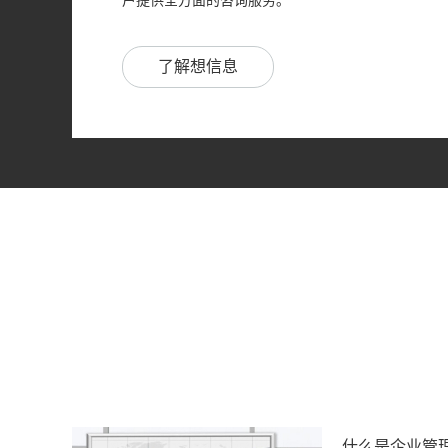
户提供全方面的咨询服务。
欣宇展望
植根于中国本土，在国内经济转型条件下对
术与市场的结合具有较为深刻的理解，对国家科技政
了解想信息
的预见和较准确的把握，已经成功地为政府部门、企
务。
欣宇展望
咨询的目标：为创建公平和谐社会，以智慧
什么是企业管