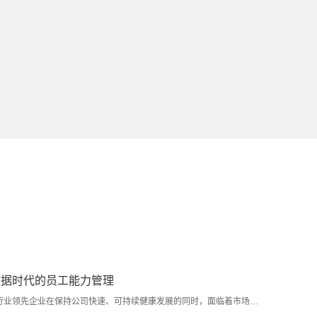
数据时代的员工能力管理
很多行业领先企业在保持公司快速、可持续健康发展的同时，面临着市场或业绩高速增长，企业快速扩张，兼并重组步伐加快，而公司干部或员工能力成长趋于缓慢，滞后于组织成长，对企业的发展后劲提出挑战。